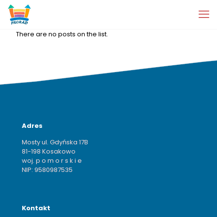
There are no posts on the list.
Adres
Mosty ul. Gdyńska 17B
81-198 Kosakowo
woj. p o m o r s k i e
NIP: 9580987535
Kontakt